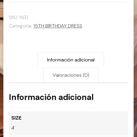
COUTURE
cantidad
SKU:
N/D
Categoría:
15TH BIRTHDAY DRESS
Información adicional
Valoraciones (0)
Información adicional
SIZE
4