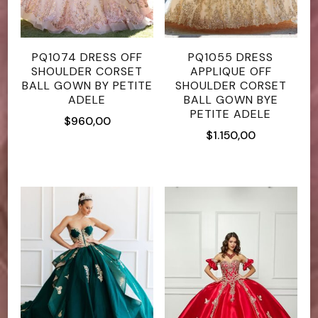
PQ1074 DRESS OFF
PQ1055 DRESS
SHOULDER CORSET
APPLIQUE OFF
BALL GOWN BY PETITE
SHOULDER CORSET
ADELE
BALL GOWN BYE
PETITE ADELE
$
960,00
$
1.150,00
Este
Este
producto
producto
tiene
tiene
múltiples
múltiples
variantes.
variantes.
Las
Las
opciones
opciones
se
se